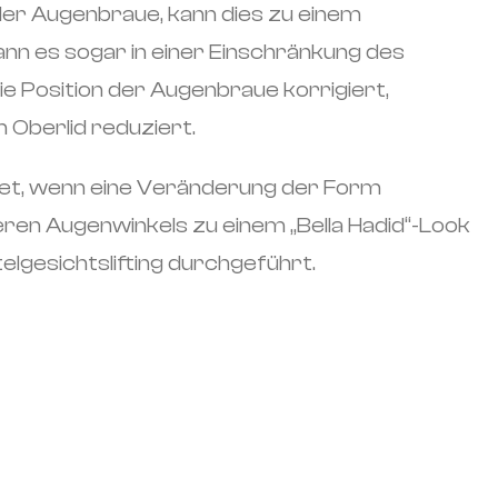
der Augenbraue, kann dies zu einem
nn es sogar in einer Einschränkung des
ie Position der Augenbraue korrigiert,
 Oberlid reduziert.
ignet, wenn eine Veränderung der Form
eren Augenwinkels zu einem „Bella Hadid“-Look
telgesichtslifting durchgeführt.
N