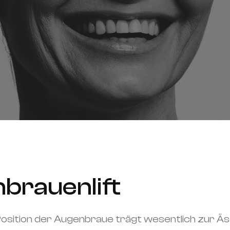
brauenlift
osition der Augenbraue trägt wesentlich zur Ä