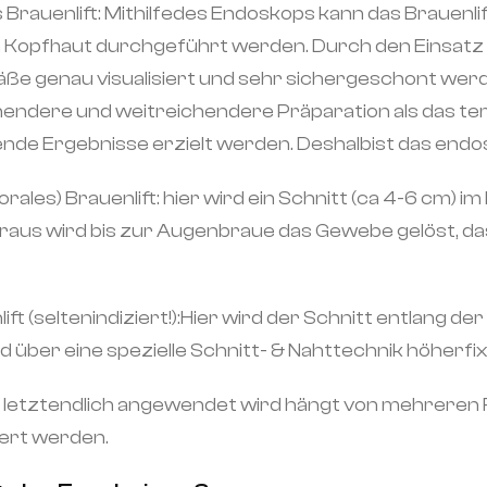
rauenlift: Mithilfedes Endoskops kann das Brauenlift
n Kopfhaut durchgeführt werden. Durch den Einsatz
ße genau visualisiert und sehr sichergeschont werde
endere und weitreichendere Präparation als das te
ende Ergebnisse erzielt werden. Deshalbist das end
ales) Brauenlift: hier wird ein Schnitt (ca 4-6 cm) 
eraus wird bis zur Augenbraue das Gewebe gelöst, d
ift (seltenindiziert!):Hier wird der Schnitt entlang
über eine spezielle Schnitt- & Nahttechnik höherfixi
letztendlich angewendet wird hängt von mehreren F
ert werden.