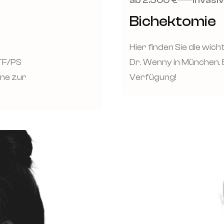
ab 2.500 €
Invasiv
Bichektomie
Hier finden Sie die wic
TF/PS
Dr. Wenny in München. 
rne zur
Verfügung!