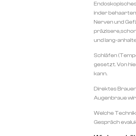
Endoskopisches B
inder behaarte
Nerven und Gefä
präzisere,schon
und lang-anhalt
Schläfen (Tempor
gesetzt. Von hi
kann.
Direktes Brauenl
Augenbraue wird 
Welche Technik 
Gespräch evalui