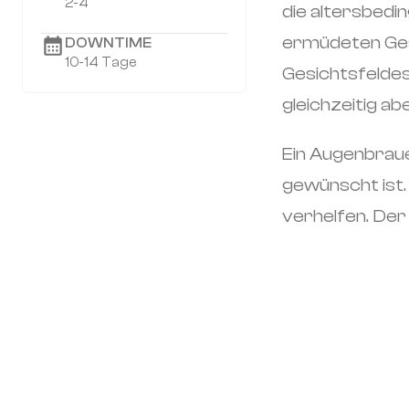
2-4
die altersbedi
ermüdeten Gesi
DOWNTIME
10-14 Tage
Gesichtsfeldes
gleichzeitig a
Ein Augenbraue
gewünscht ist.
verhelfen. Der 
No items found