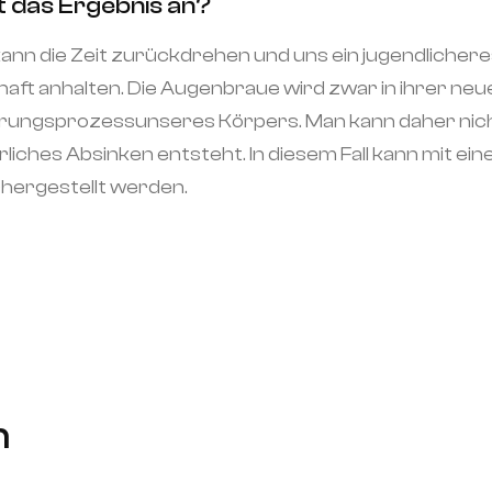
lt das Ergebnis an?
ann die Zeit zurückdrehen und uns ein jugendlichere
haft anhalten. Die Augenbraue wird zwar in ihrer neue
terungsprozessunseres Körpers. Man kann daher nich
liches Absinken entsteht. In diesem Fall kann mit ei
hergestellt werden.
n